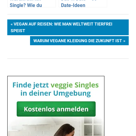
Single? Wie du
Date-Ideen
deinen
Wunschpartner
Beitragsnavigation
VORHERIGER
VEGAN AUF REISEN: WIE MAN WELTWEIT TIERFREI
findest
BEITRAG:
SPEIST
NÄCHSTER
WARUM VEGANE KLEIDUNG DIE ZUKUNFT IST
BEITRAG: