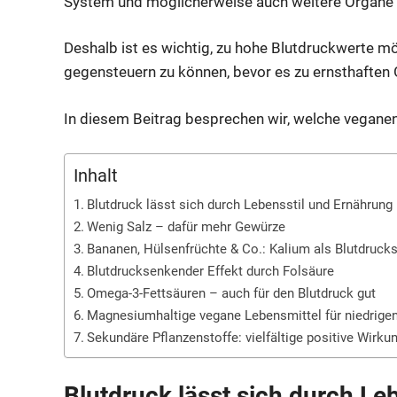
System und möglicherweise auch weitere Organe 
Deshalb ist es wichtig, zu hohe Blutdruckwerte mö
gegensteuern zu können, bevor es zu ernsthafte
In diesem Beitrag besprechen wir, welche veganen 
Inhalt
Blutdruck lässt sich durch Lebensstil und Ernährung
Wenig Salz – dafür mehr Gewürze
Bananen, Hülsenfrüchte & Co.: Kalium als Blutdruck
Blutdrucksenkender Effekt durch Folsäure
Omega-3-Fettsäuren – auch für den Blutdruck gut
Magnesiumhaltige vegane Lebensmittel für niedrigen
Sekundäre Pflanzenstoffe: vielfältige positive Wirk
Blutdruck lässt sich durch Le