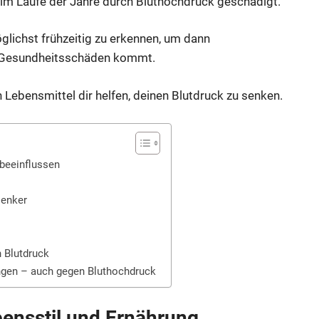
im Laufe der Jahre durch Bluthochdruck geschädigt.
glichst frühzeitig zu erkennen, um dann
n Gesundheitsschäden kommt.
Lebensmittel dir helfen, deinen Blutdruck zu senken.
 beeinflussen
senker
 Blutdruck
ungen – auch gegen Bluthochdruck
bensstil und Ernährung