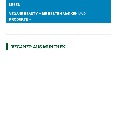
Beitragsnavigation
BEITRAG:
LEBEN
NÄCHSTER
VEGANE BEAUTY – DIE BESTEN MARKEN UND
BEITRAG:
PRODUKTE
VEGANER AUS MÜNCHEN