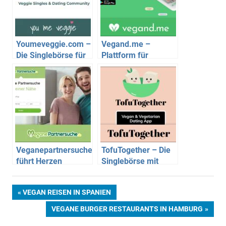
Youmeveggie.com –
Vegand.me –
Die Singlebörse für
Plattform für
Veggies
Vegetarier und
Veganer
Veganepartnersuche.de
TofuTogether – Die
führt Herzen
Singlebörse mit
zusammen
originellen Namen
Beitragsnavigation
VORHERIGER
VEGAN REISEN IN SPANIEN
BEITRAG:
NÄCHSTER
VEGANE BURGER RESTAURANTS IN HAMBURG
BEITRAG: