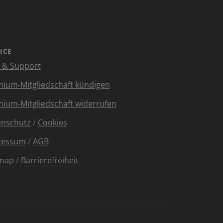
ICE
e & Support
ium-Mitgliedschaft kündigen
ium-Mitgliedschaft widerrufen
enschutz
/
Cookies
ressum
/
AGB
emap
/
Barrierefreiheit